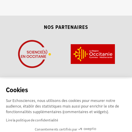
NOS PARTENAIRES
La plateforme Science(s)
Conditions Générales d'utilisation
Cookies
en Occitanie est le média
social des amateurs de sciences et de technologies du
Sur Echosciences, nous utilisons des cookies pour mesurer notre
territoire. Elle est propulsée par Instant Science, avec la
audience, établir des statistiques mais aussi pour enrichir le site de
participation et le soutien de nombreux acteurs locaux. Ce
fonctionnalités supplémentaires (commentaires et widgets).
projet est cofinancé par les Investissements d'avenir, la
Lire la politique de confidentialité
Région Occitanie et l’Union européenne via les fonds
Consentements certifiés par
européen de développement régional. Science(s) en