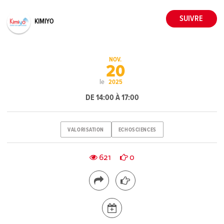
KIMIYO
NOV.
20
le
2025
DE 14:00 À 17:00
VALORISATION
ECHOSCIENCES
621
0