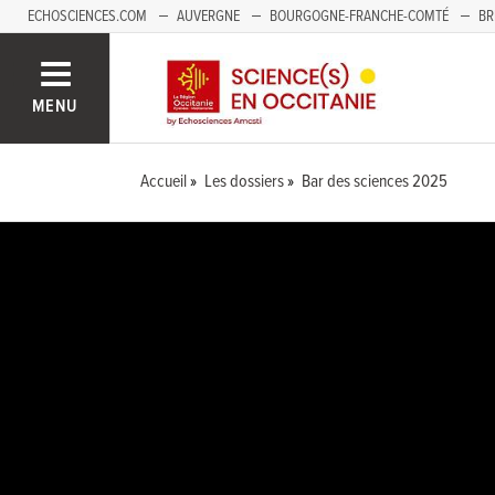
ECHOSCIENCES.COM
AUVERGNE
BOURGOGNE-FRANCHE-COMTÉ
BR
NOUVELLE-AQUITAINE
PAYS DE LA LOIRE
SAVOIE MONT-BLANC
SUD
MENU
Accueil
Les dossiers
Bar des sciences 2025