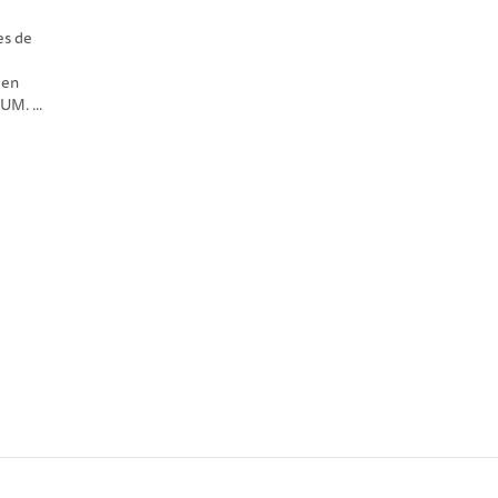
es de
 en
UM. ...