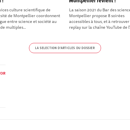
 !
Montpellier revient !
vices culture scientifique de
La saison 2021 du Bar des scienc
rsité de Montpellier coordonnent
Montpellier propose 8 soirées
ogue entre science et société au
accessibles à tous, et à retrouver
de multiples...
replay sur la chaîne YouTube de l’
LA SELECTION D'ARTICLES DU DOSSIER
OIR