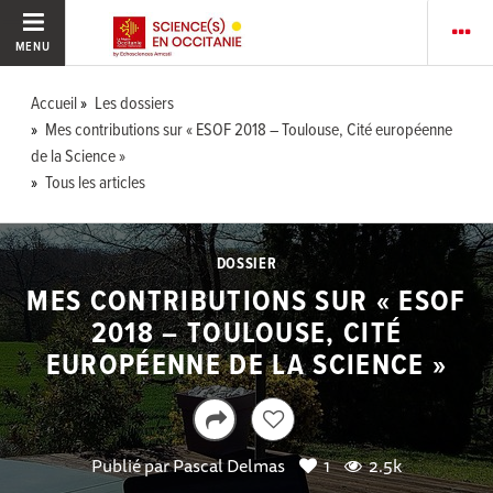
MENU
Accueil
Les dossiers
Mes contributions sur « ESOF 2018 – Toulouse, Cité européenne
de la Science »
Tous les articles
DOSSIER
MES CONTRIBUTIONS SUR « ESOF
2018 – TOULOUSE, CITÉ
EUROPÉENNE DE LA SCIENCE »
Publié par
Pascal Delmas
1
2.5k