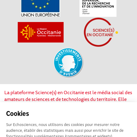
La plateforme Science(s) en Occitanie est le média social des
amateurs de sciences et de technologies du territoire. Elle
est propulsée par Instant Science, avec la participation et le
soutien de nombreux acteurs locaux. Ce projet est cofinancé
Cookies
par les Investissements d'avenir, la Région Occitanie et
Sur Echosciences, nous utilisons des cookies pour mesurer notre
l’Union européenne via les fonds européen de
audience, établir des statistiques mais aussi pour enrichir le site de
développement régional. Science(s) en Occitanie est une
fonctionnalités supplémentaires (commentaires et widgets).