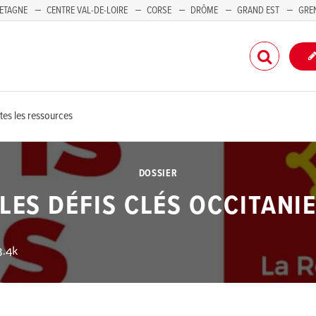
ETAGNE
CENTRE VAL-DE-LOIRE
CORSE
DRÔME
GRAND EST
GRE
-PACA
tes les ressources
DOSSIER
LES DÉFIS CLÉS OCCITANI
.4k