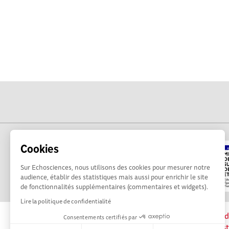
Cookies
Sur Echosciences, nous utilisons des cookies pour mesurer notre
audience, établir des statistiques mais aussi pour enrichir le site
de fonctionnalités supplémentaires (commentaires et widgets).
Lire la politique de confidentialité
La plateforme Science(s) en Occitanie est le méd
Consentements certifiés par
sciences et de technologies du territoire. Elle es