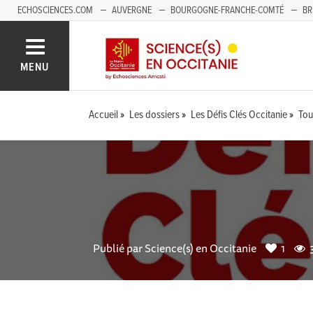
ECHOSCIENCES.COM
AUVERGNE
BOURGOGNE-FRANCHE-COMTÉ
BR
NOUVELLE-AQUITAINE
PAYS DE LA LOIRE
SAVOIE MONT-BLANC
SUD
MENU
Accueil
Les dossiers
Les Défis Clés Occitanie
Tou
Publié par
Science(s) en Occitanie
1
3