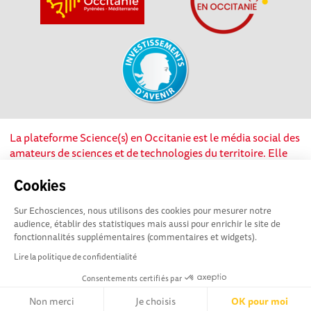
La plateforme Science(s) en Occitanie est le média social des
amateurs de sciences et de technologies du territoire. Elle
est propulsée par Instant Science, avec la participation et le
soutien de nombreux acteurs locaux. Ce projet est cofinancé
Cookies
par les Investissements d'avenir, la Région Occitanie et
Sur Echosciences, nous utilisons des cookies pour mesurer notre
l’Union européenne via les fonds européen de
audience, établir des statistiques mais aussi pour enrichir le site de
développement régional. Science(s) en Occitanie est une
fonctionnalités supplémentaires (commentaires et widgets).
plateforme Echosciences by Amcsti.
Lire la politique de confidentialité
Consentements certifiés par
Mentions légales
|
Politique de confidentialité
|
CGU
|
Ligne éditoriale
Non merci
Je choisis
OK pour moi