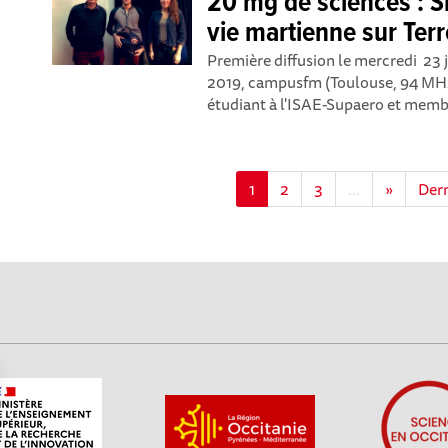
20 mg de sciences : S
vie martienne sur Terr
Première diffusion le mercredi 23 
2019, campusfm (Toulouse, 94 MHz
étudiant à l'ISAE-Supaero et membr
1
2
3
…
»
Der