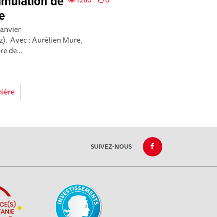
imulation de
e
janvier
). Avec : Aurélien Mure,
e de...
nière
SUIVEZ-NOUS