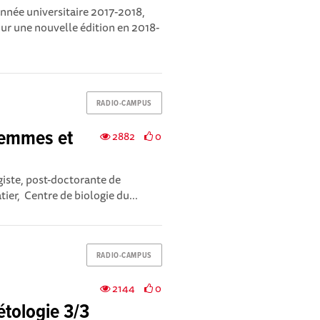
année universitaire 2017-2018,
ur une nouvelle édition en 2018-
RADIO-CAMPUS
Femmes et
2882
0
iste, post-doctorante de
tier, Centre de biologie du...
RADIO-CAMPUS
2144
0
étologie 3/3