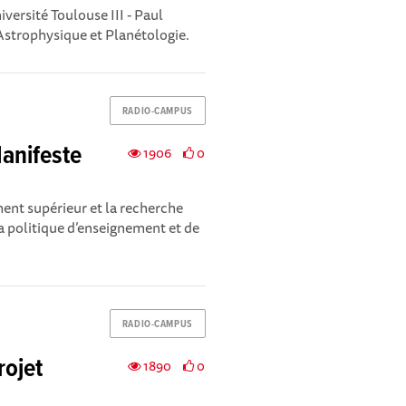
versité Toulouse III - Paul
 Astrophysique et Planétologie.
RADIO-CAMPUS
anifeste
1906
0
nement supérieur et la recherche
la politique d’enseignement et de
RADIO-CAMPUS
rojet
1890
0