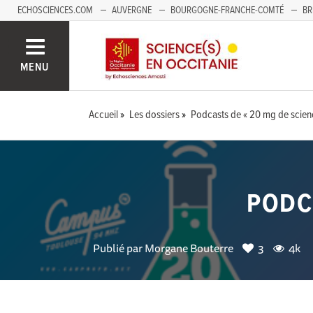
ECHOSCIENCES.COM
AUVERGNE
BOURGOGNE-FRANCHE-COMTÉ
BR
NOUVELLE-AQUITAINE
PAYS DE LA LOIRE
SAVOIE MONT-BLANC
SUD
MENU
Accueil
Les dossiers
Podcasts de « 20 mg de scien
PODC
Publié par
Morgane Bouterre
3
4k