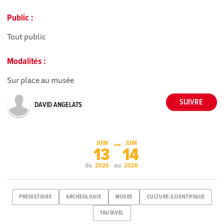
Public :
Tout public
Modalités :
Sur place au musée
DAVID ANGELATS
JUIN
JUIN
13
14
du
au
2026
2026
PREHISTOIRE
ARCHEOLOGIE
MUSEE
CULTURE-SCIENTIFIQUE
TAUTAVEL