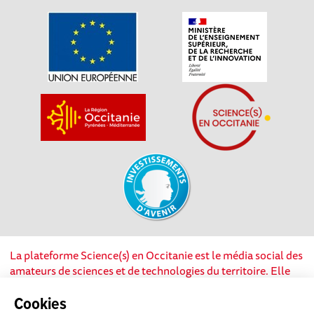
La plateforme Science(s) en Occitanie est le média social des
amateurs de sciences et de technologies du territoire. Elle
est propulsée par Instant Science, avec la participation et le
soutien de nombreux acteurs locaux. Ce projet est cofinancé
Cookies