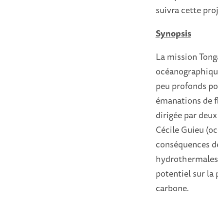
suivra cette pro
Synopsis
La mission Tonga
océanographique
peu profonds po
émanations de fl
dirigée par deu
Cécile Guieu (oc
conséquences de 
hydrothermales 
potentiel sur la
carbone.