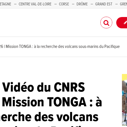
ETAGNE
CENTRE VAL-DE-LOIRE
CORSE
DRÔME
GRAND EST
GRE
-PACA
 | Mission TONGA : à la recherche des volcans sous-marins du Pacifique
 Vidéo du CNRS
 Mission TONGA : à
herche des volcans