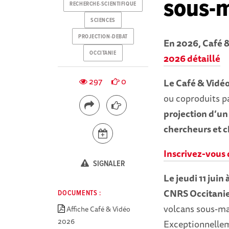
sous-m
RECHERCHE-SCIENTIFIQUE
SCIENCES
PROJECTION-DEBAT
En 2026, Café &
OCCITANIE
2026 détaillé
297
0
Le Café & Vidé
ou coproduits p
projection d’un
chercheurs et 
Inscrivez-vous 
SIGNALER
Le jeudi 11 juin
CNRS Occitanie
DOCUMENTS :
volcans sous-mar
Affiche Café & Vidéo
2026
Exceptionnelleme