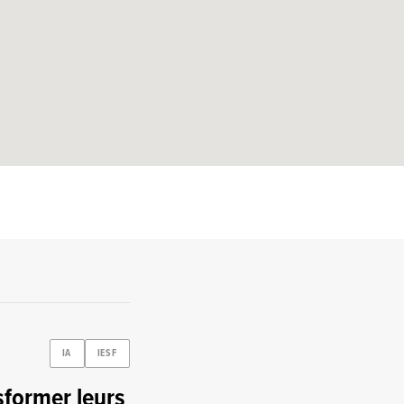
IA
IESF
former leurs