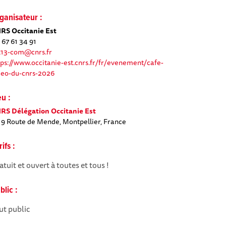
ganisateur :
RS Occitanie Est
 67 61 34 91
13-com@cnrs.fr
tps://www.occitanie-est.cnrs.fr/fr/evenement/cafe-
deo-du-cnrs-2026
eu :
RS Délégation Occitanie Est
19 Route de Mende, Montpellier, France
rifs :
atuit et ouvert à toutes et tous !
blic :
ut public