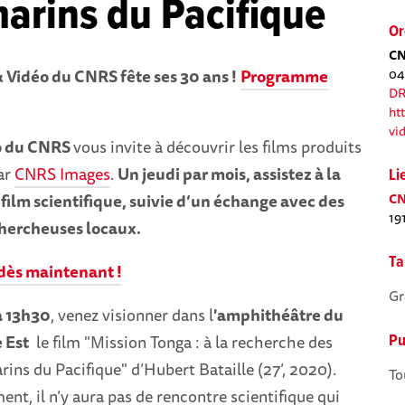
arins du Pacifique
Or
CN
 Vidéo du CNRS fête ses 30 ans !
Programme
04
DR
ht
vi
o du CNRS
vous invite à découvrir les films produits
ar
CNRS Images
.
Un
jeudi
par mois, assistez à la
Li
 film scientifique, suivie d’un échange avec des
CN
19
chercheuses locaux.
Ta
dès maintenant !
Gr
 à 13h30
, venez visionner dans l
'amphithéâtre du
 Est
le film "Mission Tonga : à la recherche des
Pu
ins du Pacifique" d’Hubert Bataille (27’, 2020).
To
nt, il n’y aura pas de rencontre scientifique qui