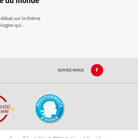
ce du monde
-débat sur le thème
ogies qui...
SUIVEZ-NOUS