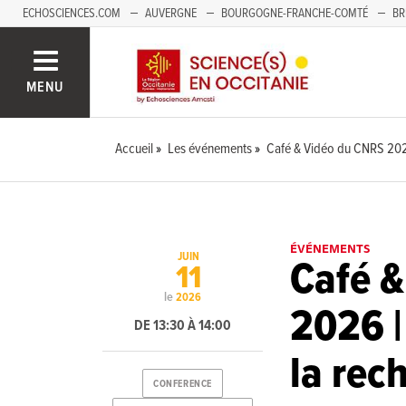
ECHOSCIENCES.COM
AUVERGNE
BOURGOGNE-FRANCHE-COMTÉ
BR
NOUVELLE-AQUITAINE
PAYS DE LA LOIRE
SAVOIE MONT-BLANC
SUD
MENU
Accueil
Les événements
Café & Vidéo du CNRS 2026
ÉVÉNEMENTS
JUIN
Café &
11
le
2026
2026 |
DE 13:30 À 14:00
la rec
CONFERENCE