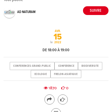
AD NATURAM
AVR.
15
le
2022
DE 18:00 À 19:00
CONFERENCES-GRAND-PUBLIC
CONFERENCE
BIODIVERSITE
ECOLOGIE
FRELON-ASIATIQUE
1870
0