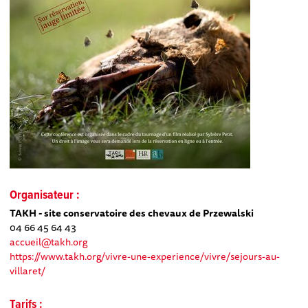
Organisateur :
TAKH - site conservatoire des chevaux de Przewalski
04 66 45 64 43
accueil@takh.org
https://www.takh.org/vivre-une-experience/vivre/sejours-au-
villaret/
Tarifs :