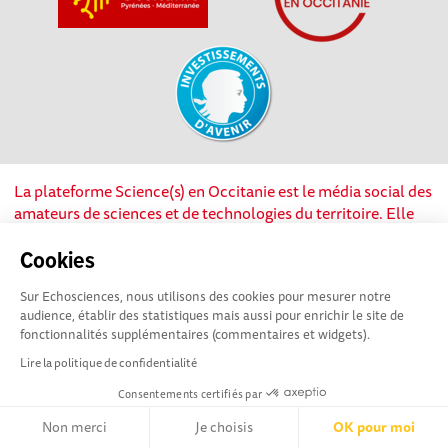
La plateforme Science(s) en Occitanie est le média social des
amateurs de sciences et de technologies du territoire. Elle
est propulsée par Instant Science, avec la participation et le
soutien de nombreux acteurs locaux. Ce projet est cofinancé
Cookies
par les Investissements d'avenir, la Région Occitanie et
Sur Echosciences, nous utilisons des cookies pour mesurer notre
l’Union européenne via les fonds européen de
audience, établir des statistiques mais aussi pour enrichir le site de
développement régional. Science(s) en Occitanie est une
fonctionnalités supplémentaires (commentaires et widgets).
plateforme Echosciences by Amcsti.
Lire la politique de confidentialité
Consentements certifiés par
Mentions légales
|
Politique de confidentialité
|
CGU
|
Ligne éditoriale
Non merci
Je choisis
OK pour moi