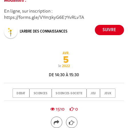
Modalités :
En ligne, sur inscription :
https://forms.gle/VYm3kyG6E7YvRLvTA
L'ARBRE DES CONNAISSANCES
AVR.
5
le
2022
DE 14:30 À 15:30
DEBAT
SCIENCES
SCIENCES-SOCIETE
JEU
JEUX
1510
0