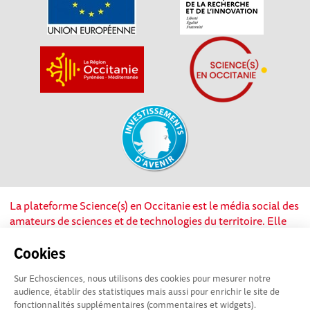
La plateforme Science(s) en Occitanie est le média social des
amateurs de sciences et de technologies du territoire. Elle
est propulsée par Instant Science, avec la participation et le
soutien de nombreux acteurs locaux. Ce projet est cofinancé
Cookies
par les Investissements d'avenir, la Région Occitanie et
Sur Echosciences, nous utilisons des cookies pour mesurer notre
l’Union européenne via les fonds européen de
audience, établir des statistiques mais aussi pour enrichir le site de
développement régional. Science(s) en Occitanie est une
fonctionnalités supplémentaires (commentaires et widgets).