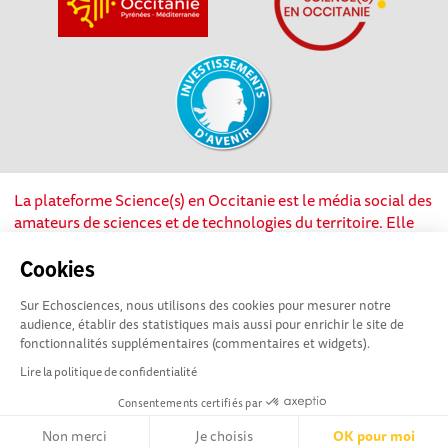
La plateforme Science(s) en Occitanie est le média social des
amateurs de sciences et de technologies du territoire. Elle
est propulsée par Instant Science, avec la participation et le
soutien de nombreux acteurs locaux. Ce projet est cofinancé
Cookies
par les Investissements d'avenir, la Région Occitanie et
Sur Echosciences, nous utilisons des cookies pour mesurer notre
l’Union européenne via les fonds européen de
audience, établir des statistiques mais aussi pour enrichir le site de
développement régional. Science(s) en Occitanie est une
fonctionnalités supplémentaires (commentaires et widgets).
plateforme Echosciences by Amcsti.
Lire la politique de confidentialité
Consentements certifiés par
Mentions légales
|
Politique de confidentialité
|
CGU
|
Ligne éditoriale
Non merci
Je choisis
OK pour moi