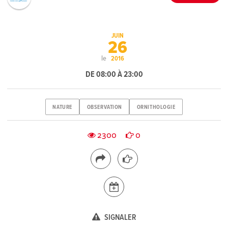
JUIN
26
le
2016
DE 08:00 À 23:00
NATURE
OBSERVATION
ORNITHOLOGIE
2300
0
SIGNALER