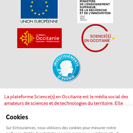
La plateforme Science(s) en Occitanie est le média social des
amateurs de sciences et de technologies du territoire. Elle
est propulsée par Instant Science, avec la participation et le
soutien de nombreux acteurs locaux. Ce projet est cofinancé
Cookies
par les Investissements d'avenir, la Région Occitanie et
Sur Echosciences, nous utilisons des cookies pour mesurer notre
l’Union européenne via les fonds européen de