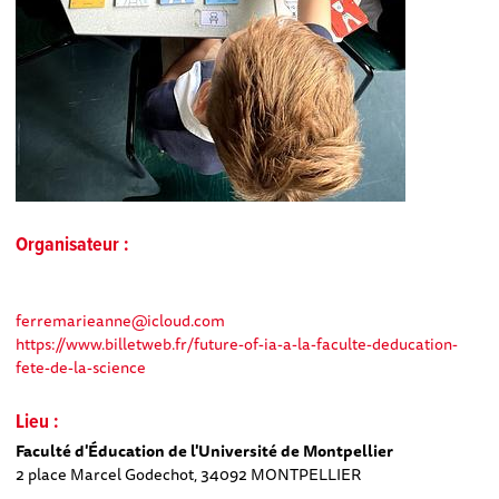
Organisateur :
ferremarieanne@icloud.com
https://www.billetweb.fr/future-of-ia-a-la-faculte-deducation-
fete-de-la-science
Lieu :
Faculté d'Éducation de l'Université de Montpellier
2 place Marcel Godechot, 34092 MONTPELLIER