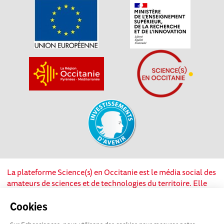
La plateforme Science(s) en Occitanie est le média social des
amateurs de sciences et de technologies du territoire. Elle
est propulsée par Instant Science, avec la participation et le
soutien de nombreux acteurs locaux. Ce projet est cofinancé
Cookies
par les Investissements d'avenir, la Région Occitanie et