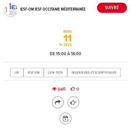
IESF-OM IESF OCCITANIE MÉDITERRANÉE
MARS
11
le
2023
DE 15:00 À 18:00
JNI
IESF-OM
LOW-TECH
INGENIEURS-ET-SCIENTIFIQUES
946
0