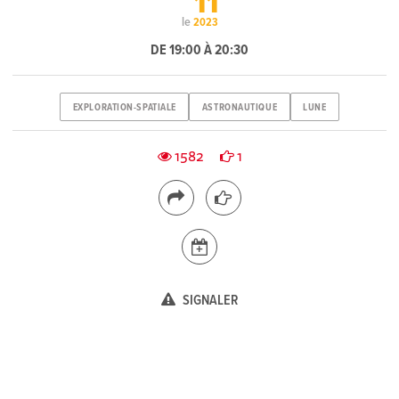
11
le
2023
DE 19:00 À 20:30
EXPLORATION-SPATIALE
ASTRONAUTIQUE
LUNE
1582
1
SIGNALER