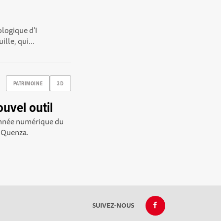
ologique d'I
lle, qui...
PATRIMOINE
3D
uvel outil
donnée numérique du
e Quenza.
SUIVEZ-NOUS