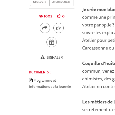
GEOLOGIE
ARCHEOLOGIE
Je crée mon bla
1002
0
comme une princ
votre panoplie ?
suivre les expli
Atelier pour pet
Carcassonne ou 
SIGNALER
Coquille d’huîtr
commun, venez l
DOCUMENTS :
chimistes, des 
Programme et
Atelier en conti
informations de la journée
Les métiers de 
secrètement d’êt