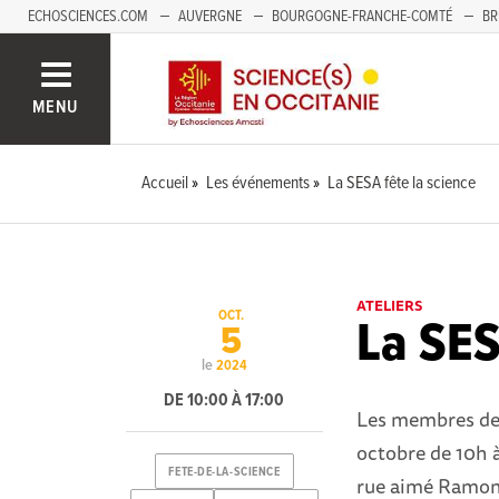
ECHOSCIENCES.COM
AUVERGNE
BOURGOGNE-FRANCHE-COMTÉ
BR
NOUVELLE-AQUITAINE
PAYS DE LA LOIRE
SAVOIE MONT-BLANC
SUD
MENU
Accueil
Les événements
La SESA fête la science
ATELIERS
OCT.
La SES
5
le
2024
DE 10:00 À 17:00
Les membres de l
octobre de 10h à
FETE-DE-LA-SCIENCE
rue aimé Ramon