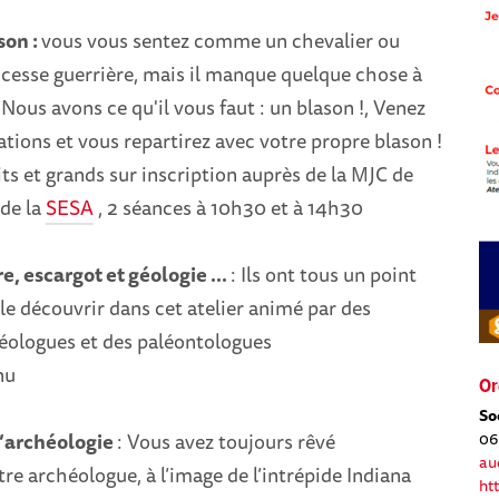
son :
vous vous sentez comme un chevalier ou
esse guerrière, mais il manque quelque chose à
 Nous avons ce qu'il vous faut : un blason !, Venez
cations et vous repartirez avec votre propre blason !
its et grands sur inscription auprès de la MJC de
de la
SESA
, 2 séances à 10h30 et à 14h30
e, escargot et géologie ...
: Ils ont tous un point
e découvrir dans cet atelier animé par des
géologues et des paléontologues
nu
Or
So
l’archéologie
: Vous avez toujours rêvé
06
au
re archéologue, à l’image de l’intrépide Indiana
ht