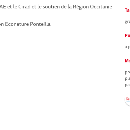
RAE et le Cirad et le soutien de la Région Occitanie
Ta
gr
on Econature Ponteilla
Pu
à 
Mo
pr
pl
pa