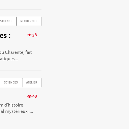
SCIENCE
RECHERCHE
es :
38
u Charente, fait
atiques...
SCIENCES
ATELIER
98
m d'histoire
l mystérieux :...