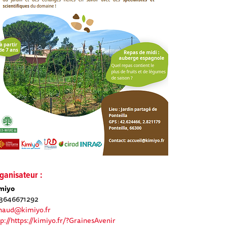
ganisateur :
miyo
3646671292
naud@kimiyo.fr
tp://https://kimiyo.fr/?GrainesAvenir