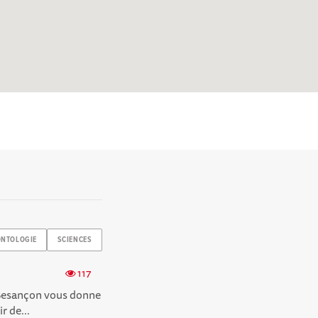
ONTOLOGIE
SCIENCES
117
e Besançon vous donne
r de...