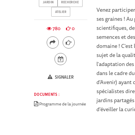
JARDIN
RECHERCHE
Venez participe
ATELIER
ses graines ! A
scientifiques, d
780
0
semences et des 
domaine ! C'est 
sujet de la qual
l'adaptation des
dans le cadre du
SIGNALER
d'Avenir) ayant 
spécialistes dir
DOCUMENTS :
jardins partagé
Programme de la journée
d'éveiller la cur