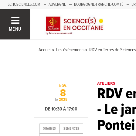
ECHOSCIENCES.COM
AUVERGNE
BOURGOGNE-FRANCHE-COMTÉ
BR
NOUVELLE-AQUITAINE
PAYS DE LA LOIRE
SAVOIE MONT-BLANC
SUD
MENU
Accueil
Les événements
RDV en Terres de Sciences 
ATELIERS
NOV.
RDV en
8
le
2025
- Le j
DE 10:30 À 17:00
Pontei
GRAINES
SEMENCES