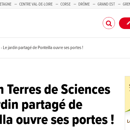
ETAGNE
CENTRE VAL-DE-LOIRE
CORSE
DRÔME
GRAND EST
GRE
-PACA
- Le jardin partagé de Ponteilla ouvre ses portes !
 Terres de Sciences
ardin partagé de
lla ouvre ses portes !