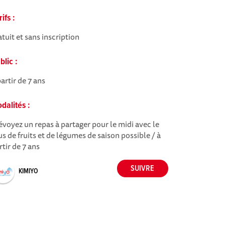
rifs :
atuit et sans inscription
blic :
partir de 7 ans
dalités :
évoyez un repas à partager pour le midi avec le
us de fruits et de légumes de saison possible / à
rtir de 7 ans
KIMIYO