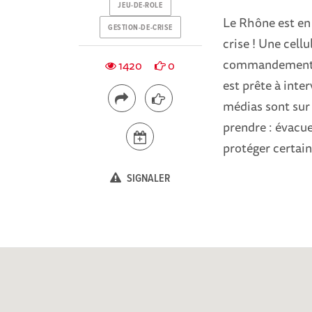
JEU-DE-ROLE
Le Rhône est en 
GESTION-DE-CRISE
crise ! Une cellu
commandement en
1420
0
est prête à inte
médias sont sur 
prendre : évacue
protéger certain
SIGNALER