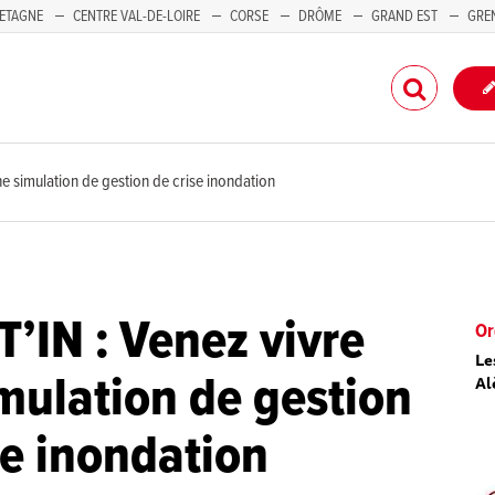
ETAGNE
CENTRE VAL-DE-LOIRE
CORSE
DRÔME
GRAND EST
GRE
-PACA
ne simulation de gestion de crise inondation
T’IN : Venez vivre
Or
Le
mulation de gestion
Al
se inondation