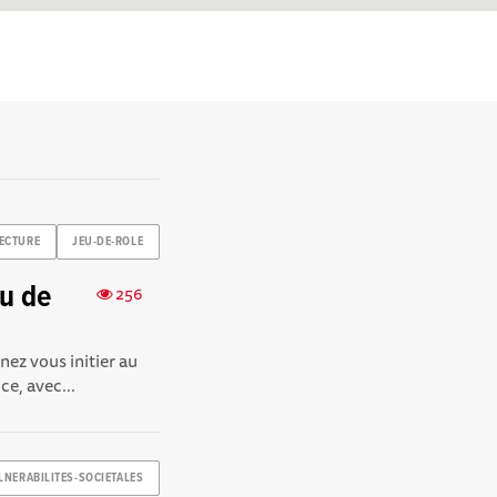
LECTURE
JEU-DE-ROLE
eu de
256
ez vous initier au
e, avec...
LNERABILITES-SOCIETALES