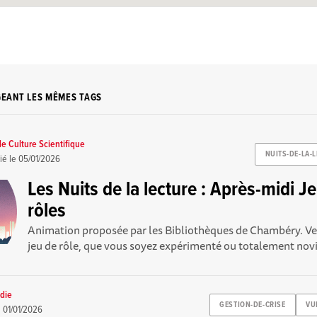
GEANT LES MÊMES TAGS
e Culture Scientifique
NUITS-DE-LA-
ié le
05/01/2026
Les Nuits de la lecture : Après-midi J
rôles
Animation proposée par les Bibliothèques de Chambéry. Ven
jeu de rôle, que vous soyez expérimenté ou totalement novic
die
GESTION-DE-CRISE
VU
e
01/01/2026