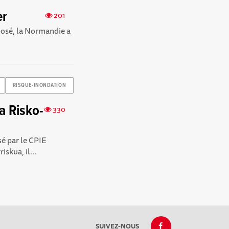
er
201
xposé, la Normandie a
RISQUE-INONDATION
a Risko-
330
sé par le CPIE
iskua, il...
SUIVEZ-NOUS