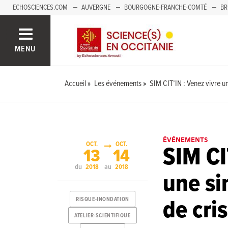
ECHOSCIENCES.COM
AUVERGNE
BOURGOGNE-FRANCHE-COMTÉ
BR
NOUVELLE-AQUITAINE
PAYS DE LA LOIRE
SAVOIE MONT-BLANC
SUD
MENU
Accueil
Les événements
SIM CIT’IN : Venez vivre u
ÉVÉNEMENTS
OCT.
OCT.
SIM CI
13
14
du
au
2018
2018
une si
de cri
RISQUE-INONDATION
ATELIER-SCIENTIFIQUE