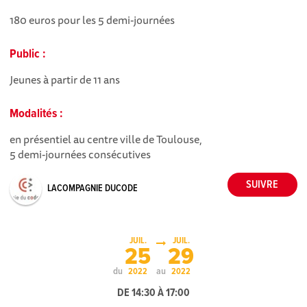
180 euros pour les 5 demi-journées
Public :
Jeunes à partir de 11 ans
Modalités :
en présentiel au centre ville de Toulouse,
5 demi-journées consécutives
LACOMPAGNIE DUCODE
JUIL.
JUIL.
25
29
du
au
2022
2022
DE 14:30 À 17:00