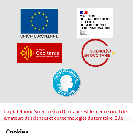
La plateforme Science(s) en Occitanie est le média social des
amateurs de sciences et de technologies du territoire. Elle
est propulsée par Instant Science, avec la participation et le
soutien de nombreux acteurs locaux. Ce projet est cofinancé
Cookies