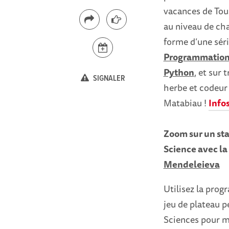
vacances de Tous
au niveau de cha
forme d’une sér
Programmation 
Python
, et sur 
SIGNALER
herbe et codeur 
Matabiau !
Infos
Zoom sur un st
Science avec la
Mendeleieva
Utilisez la pro
jeu de plateau 
Sciences pour me