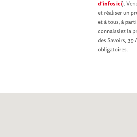
d’infos ici
). Ven
et réaliser un p
et à tous, à part
connaissiez la 
des Savoirs, 39 
obligatoires.