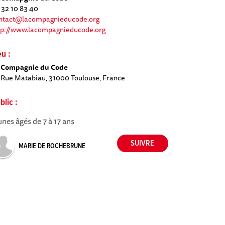
 32 10 83 40
ntact@lacompagnieducode.org
tp://www.lacompagnieducode.org
eu :
 Compagnie du Code
 Rue Matabiau, 31000 Toulouse, France
blic :
unes âgés de 7 à 17 ans
MARIE DE ROCHEBRUNE