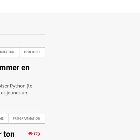
MMATION
TOULOUSE
rammer en
oiser Python (le
es jeunes un...
ME
PROGRAMMATION
r ton
179