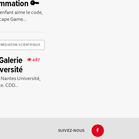
ammation 🔑
enfant aime le code,
scape Game...
MEDIATION-SCIENTIFIQUE
Galerie
487
versité
 Nantes Université,
e. CDD...
SUIVEZ-NOUS