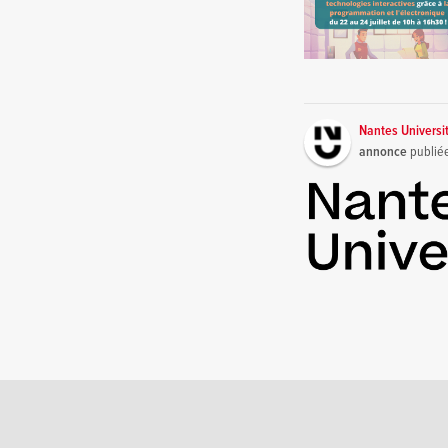
Nantes Universi
annonce
publié