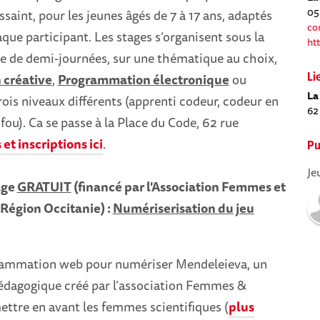
05
saint, pour les jeunes âgés de 7 à 17 ans, adaptés
co
que participant. Les stages s’organisent sous la
ht
ie de demi-journées, sur une thématique au choix,
créative
,
Programmation électronique
ou
Li
La
trois niveaux différents (apprenti codeur, codeur en
62
fou). Ca se passe à la Place du Code, 62 rue
 et inscriptions ici
.
Pu
Je
age
GRATUIT
(financé par l'Association Femmes et
 Région Occitanie) :
Numériserisation du jeu
grammation web pour numériser Mendeleieva, un
pédagogique créé par l’association Femmes &
ttre en avant les femmes scientifiques (
plus