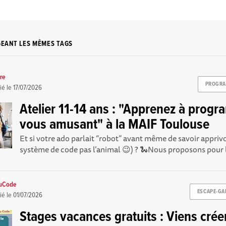
GEANT LES MÊMES TAGS
re
PROGRA
ié le
17/07/2026
Atelier 11-14 ans : "Apprenez à prog
vous amusant" à la MAIF Toulouse
Et si votre ado parlait “robot” avant même de savoir appriv
système de code pas l’animal 😉) ? 🐍Nous proposons pour l
uCode
ESCAPE-GA
ié le
01/07/2026
Stages vacances gratuits : Viens crée