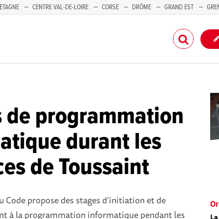
ETAGNE
CENTRE VAL-DE-LOIRE
CORSE
DRÔME
GRAND EST
GRE
-PACA
s de programmation
atique durant les
es de Toussaint
 Code propose des stages d’initiation et de
Or
t à la programmation informatique pendant les
La