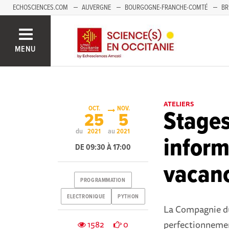
ECHOSCIENCES.COM
AUVERGNE
BOURGOGNE-FRANCHE-COMTÉ
BR
NOUVELLE-AQUITAINE
PAYS DE LA LOIRE
SAVOIE MONT-BLANC
SUD
MENU
ATELIERS
OCT.
NOV.
Stage
25
5
du
au
2021
2021
inform
DE 09:30 À 17:00
vacanc
PROGRAMMATION
ELECTRONIQUE
PYTHON
La Compagnie du
perfectionnemen
1582
0