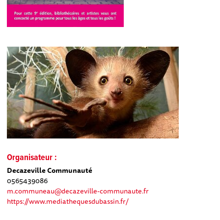
Organisateur :
Decazeville Communauté
0565439086
m.communeau@decazeville-communaute.fr
https://www.mediathequesdubassin.fr/