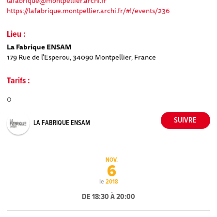
lafabrique@montpellier.archi.fr
https://lafabrique.montpellier.archi.fr/#!/events/236
Lieu :
La Fabrique ENSAM
179 Rue de l'Esperou, 34090 Montpellier, France
Tarifs :
0
LA FABRIQUE ENSAM
NOV.
6
le
2018
DE 18:30 À 20:00