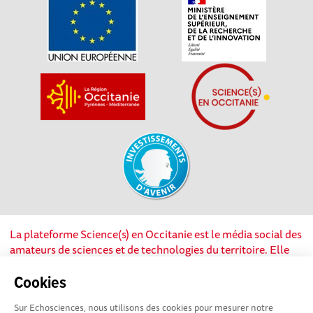
La plateforme Science(s) en Occitanie est le média social des
amateurs de sciences et de technologies du territoire. Elle
est propulsée par Instant Science, avec la participation et le
soutien de nombreux acteurs locaux. Ce projet est cofinancé
Cookies
par les Investissements d'avenir, la Région Occitanie et
Sur Echosciences, nous utilisons des cookies pour mesurer notre
l’Union européenne via les fonds européen de