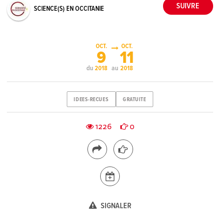
SCIENCE(S) EN OCCITANIE
OCT.
OCT.
9
11
du
au
2018
2018
IDEES-RECUES
GRATUITE
1226
0
SIGNALER