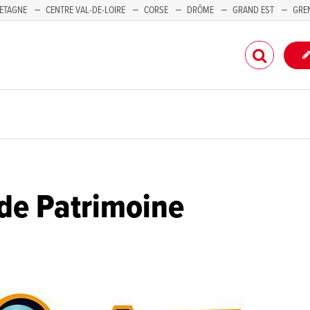
ETAGNE
CENTRE VAL-DE-LOIRE
CORSE
DRÔME
GRAND EST
GRE
-PACA
de Patrimoine