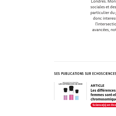
Londres. Mon 
sociales et de
particulier du
donc interess
l'intersect
avancées, not
SES PUBLICATIONS SUR ECHOSCIENCE
ARTICLE
Les différences
femmes sont-el
chromosomique
Science(s) en Occ