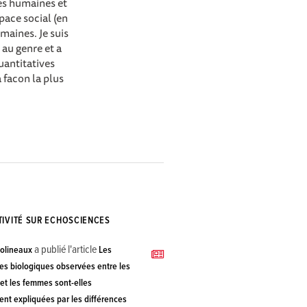
es humaines et
pace social (en
maines. Je suis
 au genre et a
uantitatives
 facon la plus
TIVITÉ SUR ECHOSCIENCES
a publié l'article
olineaux
Les
es biologiques observées entre les
t les femmes sont-elles
nt expliquées par les différences