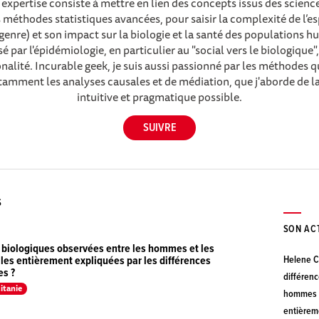
expertise consiste à mettre en lien des concepts issus des scienc
s méthodes statistiques avancées, pour saisir la complexité de l’es
 genre) et son impact sur la biologie et la santé des populations hu
é par l'épidémiologie, en particulier au "social vers le biologique",
ionalité. Incurable geek, je suis aussi passionné par les méthodes q
amment les analyses causales et de médiation, que j'aborde de la
intuitive et pragmatique possible.
S
SON AC
 biologiques observées entre les hommes et les
Helene C
les entièrement expliquées par les différences
s ?
différenc
itanie
hommes e
entièreme