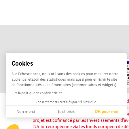
Cookies
Sur Echosciences, nous utilisons des cookies pour mesurer notre
audience, établir des statistiques mais aussi pour enrichir le site
de fonctionnalités supplémentaires (commentaires et widgets).
Lire la politique de confidentialité
La plateforme Science(s) en Occitanie est le méd
Consentements certifiés par
sciences et de technologies du territoire. Elle es
Non merci
Je choisis
OK pour moi
Science, avec la participation et le soutien de 
projet est cofinancé par les Investissements d'av
Axeptio consent
Plateforme de Gestion du Consentement : Personnalisez vos 
l’Union européenne via les fonds européen de d