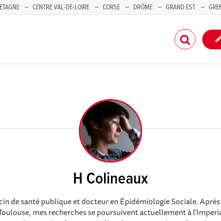
ETAGNE
CENTRE VAL-DE-LOIRE
CORSE
DRÔME
GRAND EST
GRE
-PACA
H Colineaux
cin de santé publique et docteur en Épidémiologie Sociale. Après
Toulouse, mes recherches se poursuivent actuellement à l’Imperia