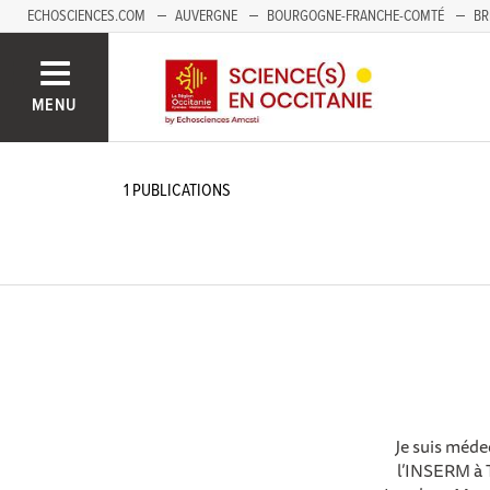
ECHOSCIENCES.COM
AUVERGNE
BOURGOGNE-FRANCHE-COMTÉ
BR
NOUVELLE-AQUITAINE
PAYS DE LA LOIRE
SAVOIE MONT-BLANC
SUD
MENU
1
PUBLICATIONS
Je suis méde
l’INSERM à 