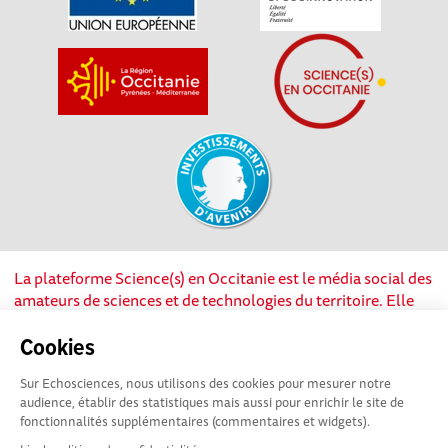
La plateforme Science(s) en Occitanie est le média social des
amateurs de sciences et de technologies du territoire. Elle
est propulsée par Instant Science, avec la participation et le
soutien de nombreux acteurs locaux. Ce projet est cofinancé
Cookies
par les Investissements d'avenir, la Région Occitanie et
Sur Echosciences, nous utilisons des cookies pour mesurer notre
l’Union européenne via les fonds européen de
audience, établir des statistiques mais aussi pour enrichir le site de
développement régional. Science(s) en Occitanie est une
fonctionnalités supplémentaires (commentaires et widgets).
plateforme Echosciences by Amcsti.