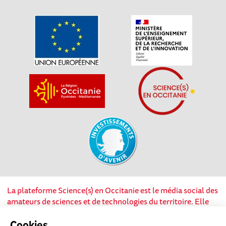
La plateforme Science(s) en Occitanie est le média social des
amateurs de sciences et de technologies du territoire. Elle
est propulsée par Instant Science, avec la participation et le
soutien de nombreux acteurs locaux. Ce projet est cofinancé
Cookies