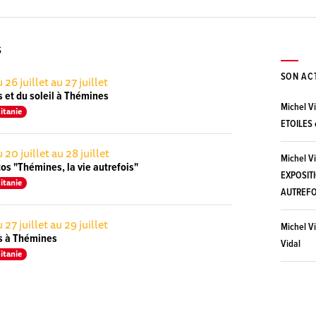
S
SON AC
 26 juillet au 27 juillet
s et du soleil à Thémines
Michel Vi
itanie
ETOILES 
 20 juillet au 28 juillet
Michel Vi
os "Thémines, la vie autrefois"
EXPOSITI
itanie
AUTREFO
 27 juillet au 29 juillet
Michel Vi
es à Thémines
Vidal
itanie