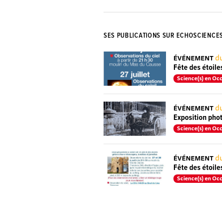
SES PUBLICATIONS SUR ECHOSCIENCE
du
ÉVÉNEMENT
Fête des étoile
Science(s) en Occ
du
ÉVÉNEMENT
Exposition phot
Science(s) en Occ
du
ÉVÉNEMENT
Fête des étoil
Science(s) en Occ