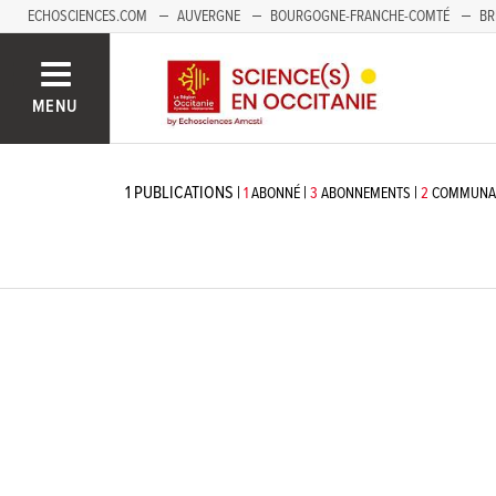
ECHOSCIENCES.COM
AUVERGNE
BOURGOGNE-FRANCHE-COMTÉ
BR
NOUVELLE-AQUITAINE
PAYS DE LA LOIRE
SAVOIE MONT-BLANC
SUD
MENU
1
PUBLICATIONS
|
|
|
1
ABONNÉ
3
ABONNEMENTS
2
COMMUNAU