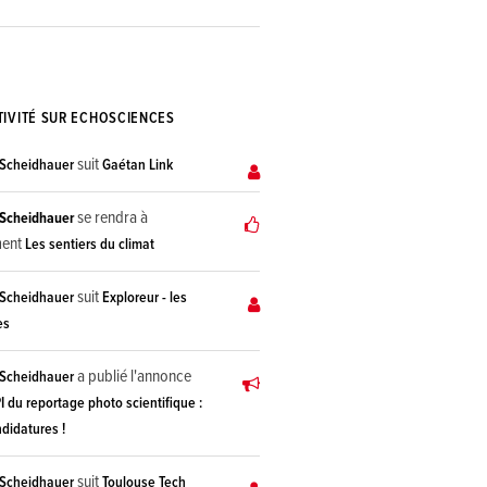
TIVITÉ SUR ECHOSCIENCES
suit
Scheidhauer
Gaétan Link
se rendra à
Scheidhauer
ment
Les sentiers du climat
suit
Scheidhauer
Exploreur - les
es
a publié l'annonce
Scheidhauer
I du reportage photo scientifique :
didatures !
suit
Scheidhauer
Toulouse Tech