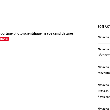
S
SON AC
eportage photo scientifique : à vos candidatures !
Natacha 
itanie
Natacha 
l'événe
Natacha 
rencontr
Natacha 
Prix AJSP
à vos can
Natacha 