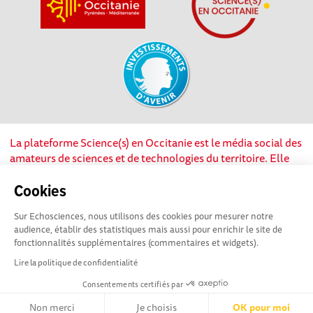
La plateforme Science(s) en Occitanie est le média social des
amateurs de sciences et de technologies du territoire. Elle
est propulsée par Instant Science, avec la participation et le
soutien de nombreux acteurs locaux. Ce projet est cofinancé
Cookies
par les Investissements d'avenir, la Région Occitanie et
Sur Echosciences, nous utilisons des cookies pour mesurer notre
l’Union européenne via les fonds européen de
audience, établir des statistiques mais aussi pour enrichir le site de
développement régional. Science(s) en Occitanie est une
fonctionnalités supplémentaires (commentaires et widgets).
plateforme Echosciences by Amcsti.
Lire la politique de confidentialité
Consentements certifiés par
Mentions légales
|
Politique de confidentialité
|
CGU
|
Ligne éditoriale
Non merci
Je choisis
OK pour moi