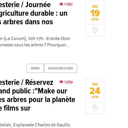
sterie / Journée
1760
MAI
19
griculture durable : un
es arbres dans nos
2019
er (Le Corum), 10h-17h - Entrée libre
tomates sous les arbres ? Pourquoi...
ARBRE
AGROFORESTERIE
sterie / Réservez
1369
MAI
24
rand public :"Make our
es arbres pour la planète
2019
e films sur
belais, Esplanade Charles de Gaulle,