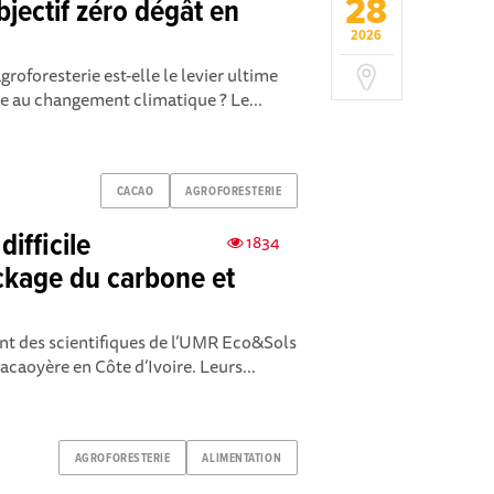
28
bjectif zéro dégât en
2026
agroforesterie est-elle le levier ultime
ce au changement climatique ? Le...
CACAO
AGROFORESTERIE
ifficile
1834
ckage du carbone et
ont des scientifiques de l’UMR Eco&Sols
cacaoyère en Côte d’Ivoire. Leurs...
AGROFORESTERIE
ALIMENTATION