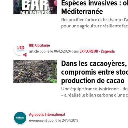
Espèces invasives : o
Méditerranée
Réconcilier l’arbre et le champ : l'
pour une agriculture résiliente fa
IRD Occitanie
article
publié le
06/12/2024
dans
EXPLOREUR - L'agenda
Dans les cacaoyères, d
compromis entre sto
production de cacao
Une équipe franco-ivoirienne – d
– a réalisé le bilan carbone d’une 
Agropolis International
événement
publié le
24/04/2019