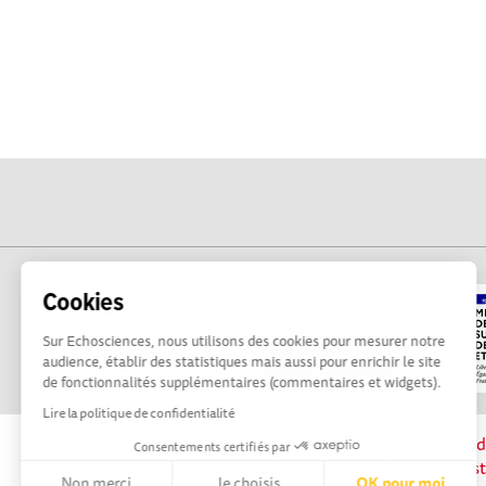
Cookies
Sur Echosciences, nous utilisons des cookies pour mesurer notre
audience, établir des statistiques mais aussi pour enrichir le site
de fonctionnalités supplémentaires (commentaires et widgets).
Lire la politique de confidentialité
La plateforme Science(s) en Occitanie est le méd
Consentements certifiés par
sciences et de technologies du territoire. Elle es
Non merci
Je choisis
OK pour moi