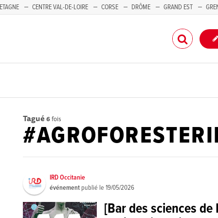
ETAGNE
CENTRE VAL-DE-LOIRE
CORSE
DRÔME
GRAND EST
GRE
-PACA
Tagué
6
fois
#AGROFORESTERI
IRD Occitanie
événement
publié le
19/05/2026
[Bar des sciences de 