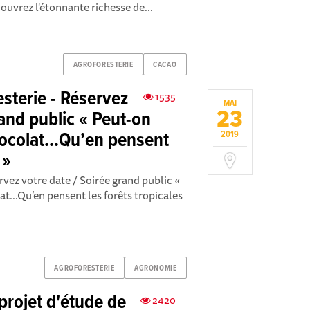
couvrez l'étonnante richesse de...
AGROFORESTERIE
CACAO
sterie - Réservez
1535
MAI
23
rand public « Peut-on
colat...Qu’en pensent
2019
 »
rvez votre date / Soirée grand public «
...Qu’en pensent les forêts tropicales
AGROFORESTERIE
AGRONOMIE
projet d'étude de
2420