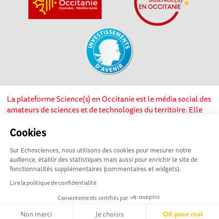
La plateforme Science(s) en Occitanie est le média social des
amateurs de sciences et de technologies du territoire. Elle
est propulsée par Instant Science, avec la participation et le
soutien de nombreux acteurs locaux. Ce projet est cofinancé
Cookies
par les Investissements d'avenir, la Région Occitanie et
Sur Echosciences, nous utilisons des cookies pour mesurer notre
l’Union européenne via les fonds européen de
audience, établir des statistiques mais aussi pour enrichir le site de
développement régional. Science(s) en Occitanie est une
fonctionnalités supplémentaires (commentaires et widgets).
plateforme Echosciences by Amcsti.
Lire la politique de confidentialité
Consentements certifiés par
Mentions légales
|
Politique de confidentialité
|
CGU
|
Ligne éditoriale
Non merci
Je choisis
OK pour moi