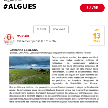
#ALGUES
SUIVRE
ALGUES
ECOLOGIE
MAI
13
MSH SUD
événement
publié le
17/04/2025
2025