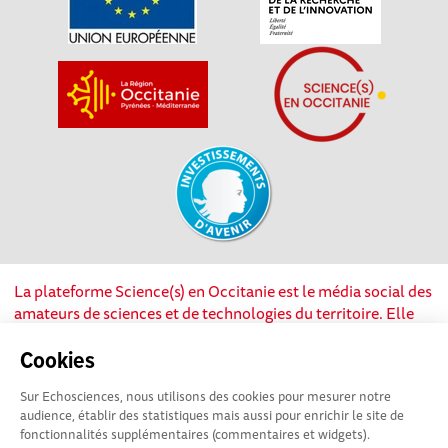
La plateforme Science(s) en Occitanie est le média social des
amateurs de sciences et de technologies du territoire. Elle
est propulsée par Instant Science, avec la participation et le
soutien de nombreux acteurs locaux. Ce projet est cofinancé
Cookies
par les Investissements d'avenir, la Région Occitanie et
Sur Echosciences, nous utilisons des cookies pour mesurer notre
l’Union européenne via les fonds européen de
audience, établir des statistiques mais aussi pour enrichir le site de
développement régional. Science(s) en Occitanie est une
fonctionnalités supplémentaires (commentaires et widgets).
plateforme Echosciences by Amcsti.