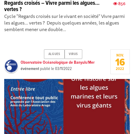
Regards croisés – Vivre parmi les algues…
856
vertes ?
Cycle "Regards croisés sur le vivant en société" Vivre parmi
les algues… vertes ? Depuis quelques années, les algues
semblent mener une double...
ALGUES
VIRUS
NOV.
16
Observatoire Océanologique de Banyuls/Mer
événement
publié le
03/11/2022
2022