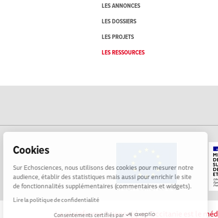
LES ANNONCES
LES DOSSIERS
LES PROJETS
LES RESSOURCES
Cookies
Sur Echosciences, nous utilisons des cookies pour mesurer notre
audience, établir des statistiques mais aussi pour enrichir le site
de fonctionnalités supplémentaires (commentaires et widgets).
Lire la politique de confidentialité
La plateforme Science(s) en Occitanie est le méd
Consentements certifiés par