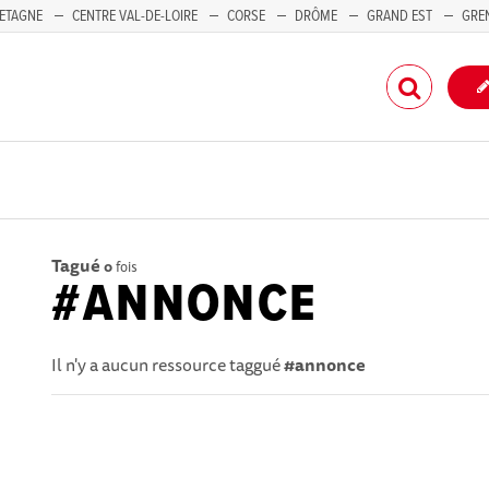
ETAGNE
CENTRE VAL-DE-LOIRE
CORSE
DRÔME
GRAND EST
GRE
-PACA
Tagué
0
fois
#ANNONCE
Il n'y a aucun ressource taggué
#annonce