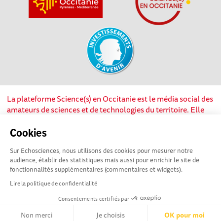
La plateforme Science(s) en Occitanie est le média social des
amateurs de sciences et de technologies du territoire. Elle
est propulsée par Instant Science, avec la participation et le
soutien de nombreux acteurs locaux. Ce projet est cofinancé
Cookies
par les Investissements d'avenir, la Région Occitanie et
Sur Echosciences, nous utilisons des cookies pour mesurer notre
l’Union européenne via les fonds européen de
audience, établir des statistiques mais aussi pour enrichir le site de
développement régional. Science(s) en Occitanie est une
fonctionnalités supplémentaires (commentaires et widgets).
plateforme Echosciences by Amcsti.
Lire la politique de confidentialité
Consentements certifiés par
Mentions légales
|
Politique de confidentialité
|
CGU
|
Ligne éditoriale
Non merci
Je choisis
OK pour moi