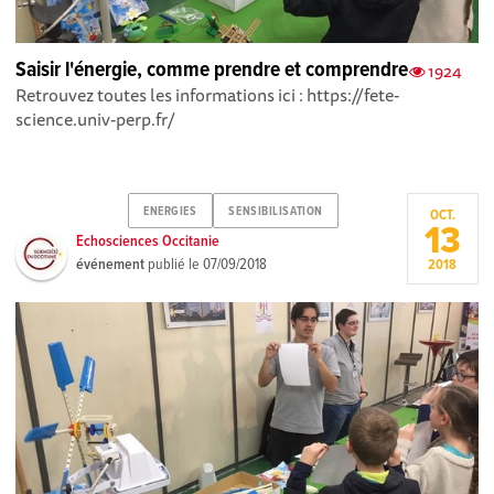
Saisir l'énergie, comme prendre et comprendre
1924
Retrouvez toutes les informations ici : https://fete-
science.univ-perp.fr/
ENERGIES
SENSIBILISATION
OCT.
13
Echosciences Occitanie
événement
publié le
07/09/2018
2018