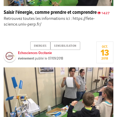
Saisir l'énergie, comme prendre et comprendre
1427
Retrouvez toutes les informations ici : https://fete-
science.univ-perp.fr/
ENERGIES
SENSIBILISATION
OCT.
13
Echosciences Occitanie
événement
publié le
07/09/2018
2018