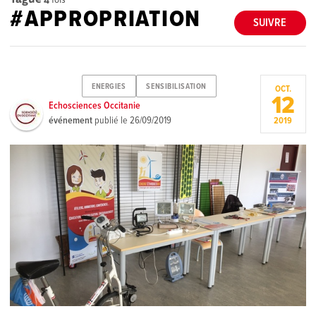
#APPROPRIATION
SUIVRE
ENERGIES
SENSIBILISATION
OCT.
12
Echosciences Occitanie
événement
publié le
26/09/2019
2019