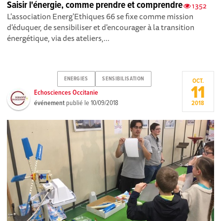
Saisir l'énergie, comme prendre et comprendre
1352
L'association Energ'Ethiques 66 se fixe comme mission
d'éduquer, de sensibiliser et d'encourager à la transition
énergétique, via des ateliers,...
ENERGIES
SENSIBILISATION
OCT.
11
Echosciences Occitanie
événement
publié le
10/09/2018
2018