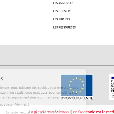
LES ANNONCES
LES DOSSIERS
LES PROJETS
LES RESSOURCES
Cookies
Sur Echosciences, nous utilisons des cookies pour mesurer notre
audience, établir des statistiques mais aussi pour enrichir le site
de fonctionnalités supplémentaires (commentaires et widgets).
Lire la politique de confidentialité
La plateforme Science(s) en Occitanie est le méd
Consentements certifiés par