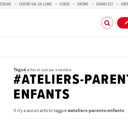
ETAGNE
CENTRE VAL-DE-LOIRE
CORSE
DRÔME
GRAND EST
GRE
-PACA
Tagué
0
fois et suivi par
1
membre
#ATELIERS-PAREN
ENFANTS
Il n'y a aucun article taggué
#ateliers-parents-enfants