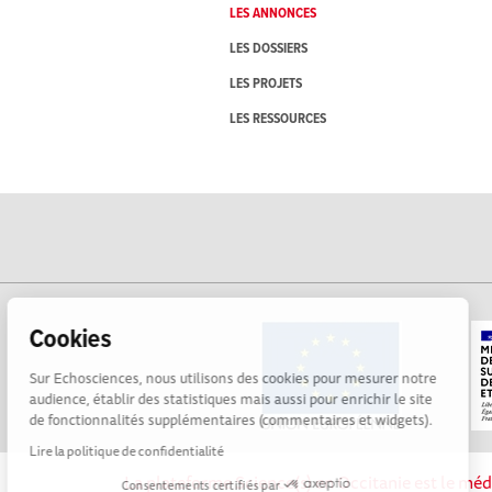
LES ANNONCES
LES DOSSIERS
LES PROJETS
LES RESSOURCES
Cookies
Sur Echosciences, nous utilisons des cookies pour mesurer notre
audience, établir des statistiques mais aussi pour enrichir le site
de fonctionnalités supplémentaires (commentaires et widgets).
Lire la politique de confidentialité
La plateforme Science(s) en Occitanie est le méd
Consentements certifiés par