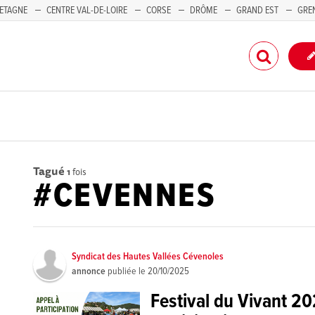
ETAGNE
CENTRE VAL-DE-LOIRE
CORSE
DRÔME
GRAND EST
GRE
-PACA
Tagué
1
fois
#CEVENNES
Syndicat des Hautes Vallées Cévenoles
annonce
publiée le
20/10/2025
Festival du Vivant 20