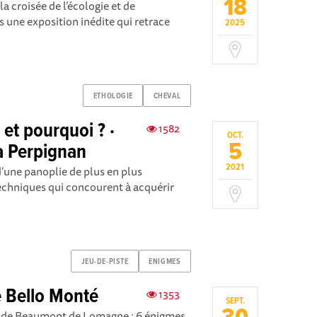
18
la croisée de l’écologie et de
 une exposition inédite qui retrace
2025
ETHOLOGIE
CHEVAL
et pourquoi ? ·
1582
OCT.
5
à Perpignan
2021
d’une panoplie de plus en plus
techniques qui concourent à acquérir
JEU-DE-PISTE
ENIGMES
 Bello Monté
1353
SEPT.
ide de Beaumont de Lomagne : 6 énigmes