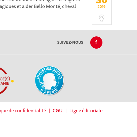
30
magiques et aider Bello Monté, cheval
2019
SUIVEZ-NOUS
ique de confidentialité
|
CGU
|
Ligne éditoriale