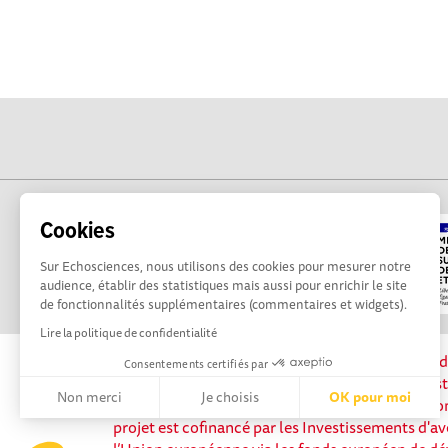
Cookies
Sur Echosciences, nous utilisons des cookies pour mesurer notre
audience, établir des statistiques mais aussi pour enrichir le site
de fonctionnalités supplémentaires (commentaires et widgets).
Lire la politique de confidentialité
La plateforme Science(s) en Occitanie est le méd
Consentements certifiés par
sciences et de technologies du territoire. Elle es
Non merci
Je choisis
OK pour moi
Science, avec la participation et le soutien de 
projet est cofinancé par les Investissements d'av
Axeptio consent
Plateforme de Gestion du Consentement : Personnalisez vos 