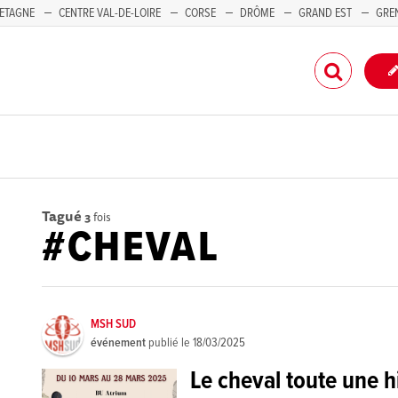
ETAGNE
CENTRE VAL-DE-LOIRE
CORSE
DRÔME
GRAND EST
GRE
-PACA
Tagué
3
fois
#CHEVAL
MSH SUD
événement
publié le
18/03/2025
Le cheval toute une hi