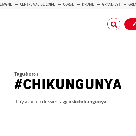
ETAGNE
CENTRE VAL-DE-LOIRE
CORSE
DRÔME
GRAND EST
GRE
-PACA
Tagué
0
fois
#CHIKUNGUNYA
Il n'y a aucun dossier taggué
#chikungunya