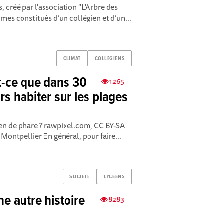
, créé par l'association "L'Arbre des
es constitués d’un collégien et d’un...
CLIMAT
COLLEGIENS
t-ce que dans 30
1265
rs habiter sur les plages
ien de phare ? rawpixel.com, CC BY-SA
Montpellier En général, pour faire...
SOCIETE
LYCEENS
ne autre histoire
8283