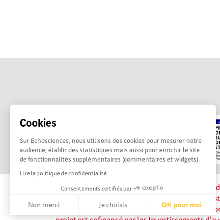
Cookies
Sur Echosciences, nous utilisons des cookies pour mesurer notre
audience, établir des statistiques mais aussi pour enrichir le site
de fonctionnalités supplémentaires (commentaires et widgets).
Lire la politique de confidentialité
La plateforme Science(s) en Occitanie est le méd
Consentements certifiés par
sciences et de technologies du territoire. Elle es
Non merci
Je choisis
OK pour moi
Science, avec la participation et le soutien de 
projet est cofinancé par les Investissements d'av