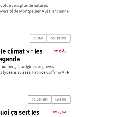
évolue vers plus de naturel.
versité de Montpellier Aussi ancienne
CLIMAT
COLLEGIENS
le climat » : les
1983
’agenda
hunberg, à l’origine des grèves
es lycéens suisses. Fabrice Coffrini/AFP
COLLEGIENS
LYCEENS
uoi ça sert les
2544