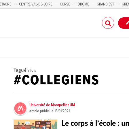
ETAGNE
CENTRE VAL-DE-LOIRE
CORSE
DRÔME
GRAND EST
GRE
-PACA
Tagué
7
fois
#COLLEGIENS
Université de Montpellier UM
article
publié le
15/01/2021
Le corps à l’école : 