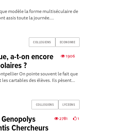
t que modèle la forme multiséculaire de
ont assis toute la journée....
COLLEGIENS
ECONOMIE
ue, a-t-on encore
1906
olaires ?
tpellier On pointe souvent le fait que
les cartables des élèves. Ils pèsent...
COLLEGIENS
LYCEENS
, Genopolys
2781
1
ntis Chercheurs