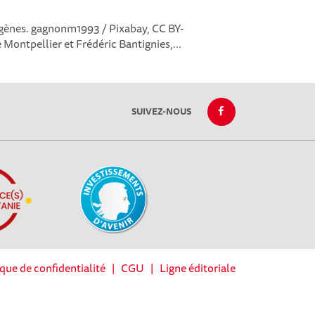
gènes. gagnonm1993 / Pixabay, CC BY-
Montpellier et Frédéric Bantignies,...
SUIVEZ-NOUS
ique de confidentialité
|
CGU
|
Ligne éditoriale