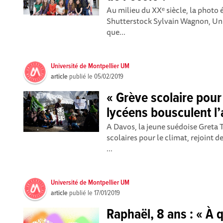
Au milieu du XXᵉ siècle, la photo 
Shutterstock Sylvain Wagnon, Uni
que...
Université de Montpellier UM
article
publié le
05/02/2019
« Grève scolaire pour 
lycéens bousculent l
A Davos, la jeune suédoise Greta T
scolaires pour le climat, rejoint d
...
Université de Montpellier UM
article
publié le
17/01/2019
Raphaël, 8 ans : « À q