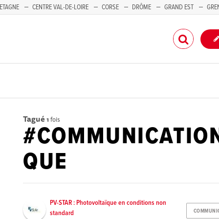
ETAGNE
CENTRE VAL-DE-LOIRE
CORSE
DRÔME
GRAND EST
GRE
-PACA
Tagué
1
fois
#COMMUNICATION
QUE
PV-STAR : Photovoltaïque en conditions non
COMMUNIC
standard