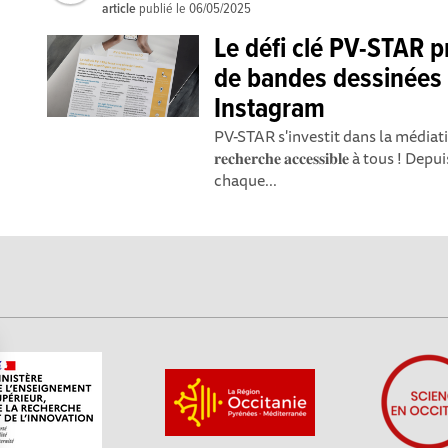
article
publié le
06/05/2025
Le défi clé PV-STAR 
de bandes dessinées 
Instagram
PV-STAR s'investit dans la médiation s
𝐫𝐞𝐜𝐡𝐞𝐫𝐜𝐡𝐞 𝐚𝐜𝐜𝐞𝐬𝐬𝐢𝐛𝐥𝐞 à to
chaque...