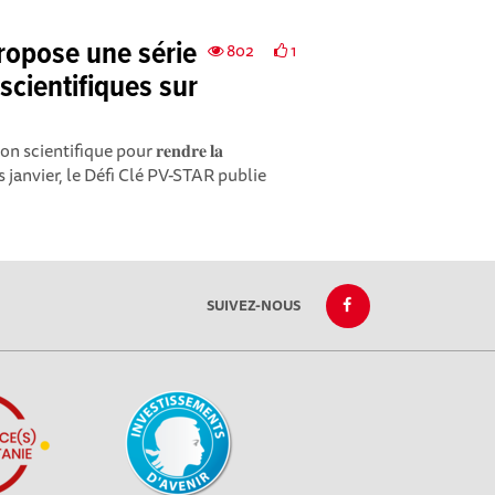
propose une série
802
1
scientifiques sur
cientifique pour 𝐫𝐞𝐧𝐝𝐫𝐞 𝐥𝐚
us ! Depuis janvier, le Défi Clé PV-STAR publie
SUIVEZ-NOUS