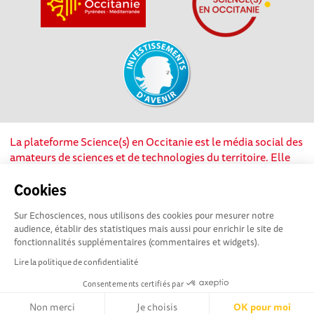
La plateforme Science(s) en Occitanie est le média social des
amateurs de sciences et de technologies du territoire. Elle
est propulsée par Instant Science, avec la participation et le
soutien de nombreux acteurs locaux. Ce projet est cofinancé
Cookies
par les Investissements d'avenir, la Région Occitanie et
Sur Echosciences, nous utilisons des cookies pour mesurer notre
l’Union européenne via les fonds européen de
audience, établir des statistiques mais aussi pour enrichir le site de
développement régional. Science(s) en Occitanie est une
fonctionnalités supplémentaires (commentaires et widgets).
plateforme Echosciences by Amcsti.
Lire la politique de confidentialité
Consentements certifiés par
Mentions légales
|
Politique de confidentialité
|
CGU
|
Ligne éditoriale
Non merci
Je choisis
OK pour moi