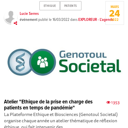
ETHIQUE
PATIENTS
MARS
24
Lucie Serres
événement
publié le
16/03/2022
dans
EXPLOREUR - L'agenda
2022
Atelier "Ethique de la prise en charge des
1353
patients en temps de pandémie"
La Plateforme Ethique et Bioscien ces (Genotoul Societal)
organise chaque année un atelier thématique de réflexion
éthique, qui fait intervenir des...