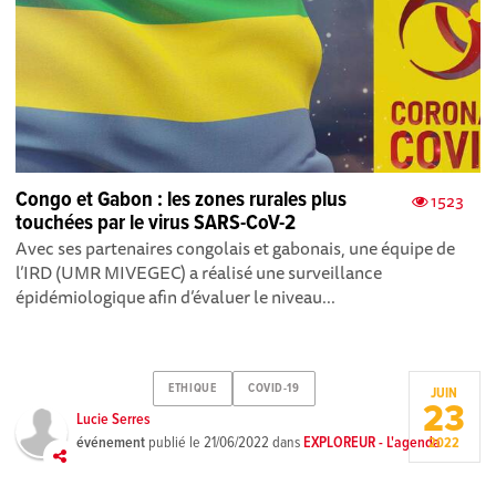
Congo et Gabon : les zones rurales plus
1523
touchées par le virus SARS-CoV-2
Avec ses partenaires congolais et gabonais, une équipe de
l’IRD (UMR MIVEGEC) a réalisé une surveillance
épidémiologique afin d’évaluer le niveau...
ETHIQUE
COVID-19
JUIN
23
Lucie Serres
événement
publié le
21/06/2022
dans
EXPLOREUR - L'agenda
2022