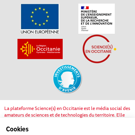
La plateforme Science(s) en Occitanie est le média social des
amateurs de sciences et de technologies du territoire. Elle
est propulsée par Instant Science, avec la participation et le
soutien de nombreux acteurs locaux. Ce projet est cofinancé
Cookies
par les Investissements d'avenir, la Région Occitanie et