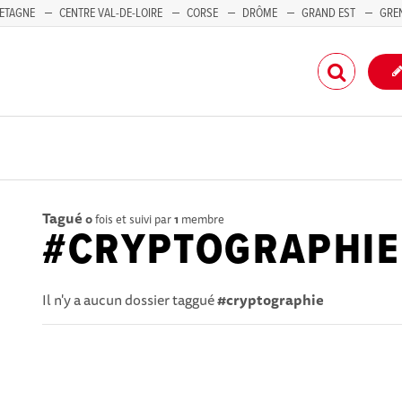
ETAGNE
CENTRE VAL-DE-LOIRE
CORSE
DRÔME
GRAND EST
GRE
-PACA
Tagué
0
fois et suivi par
1
membre
#CRYPTOGRAPHIE
Il n'y a aucun dossier taggué
#cryptographie