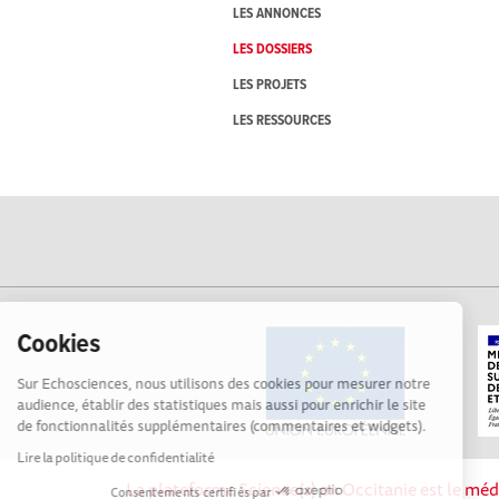
LES ANNONCES
LES DOSSIERS
LES PROJETS
LES RESSOURCES
Cookies
Sur Echosciences, nous utilisons des cookies pour mesurer notre
audience, établir des statistiques mais aussi pour enrichir le site
de fonctionnalités supplémentaires (commentaires et widgets).
Lire la politique de confidentialité
La plateforme Science(s) en Occitanie est le méd
Consentements certifiés par