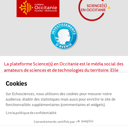
La plateforme Science(s) en Occitanie est le média social des
amateurs de sciences et de technologies du territoire. Elle
est propulsée par Instant Science, avec la participation et le
soutien de nombreux acteurs locaux. Ce projet est cofinancé
Cookies
par les Investissements d'avenir, la Région Occitanie et
Sur Echosciences, nous utilisons des cookies pour mesurer notre
l’Union européenne via les fonds européen de
audience, établir des statistiques mais aussi pour enrichir le site de
développement régional. Science(s) en Occitanie est une
fonctionnalités supplémentaires (commentaires et widgets).
plateforme Echosciences by Amcsti.
Lire la politique de confidentialité
Consentements certifiés par
Mentions légales
|
Politique de confidentialité
|
CGU