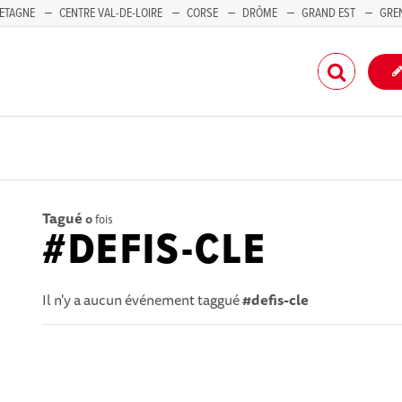
ETAGNE
CENTRE VAL-DE-LOIRE
CORSE
DRÔME
GRAND EST
GRE
-PACA
Tagué
0
fois
#DEFIS-CLE
Il n'y a aucun événement taggué
#defis-cle