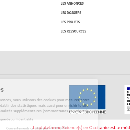
LES ANNONCES
LES DOSSIERS
LES PROJETS
LES RESSOURCES
Cookies
Sur Echosciences, nous utilisons des cookies pour mesurer notre
audience, établir des statistiques mais aussi pour enrichir le site
de fonctionnalités supplémentaires (commentaires et widgets).
Lire la politique de confidentialité
La plateforme Science(s) en Occitanie est le méd
Consentements certifiés par